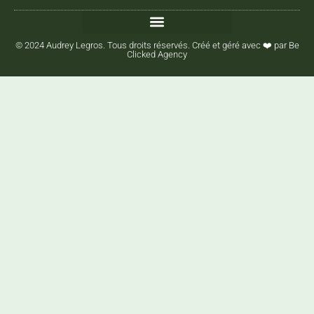
© 2024 Audrey Legros. Tous droits réservés. Créé et géré avec ❤️ par
Be
Clicked Agency